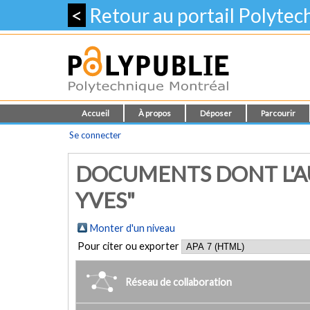
<
Retour au portail Polyte
Accueil
À propos
Déposer
Parcourir
Se connecter
DOCUMENTS DONT L'AU
YVES"
Monter d'un niveau
Pour citer ou exporter
Réseau de collaboration