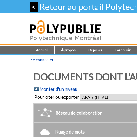
<
Retour au portail Polyte
Accueil
À propos
Déposer
Parcourir
Se connecter
DOCUMENTS DONT L'AU
Monter d'un niveau
Pour citer ou exporter
Réseau de collaboration
Nuage de mots