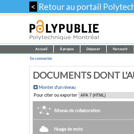
<
Retour au portail Polyte
Accueil
À propos
Déposer
Parcourir
Se connecter
DOCUMENTS DONT L'AU
Monter d'un niveau
Pour citer ou exporter
Réseau de collaboration
Nuage de mots