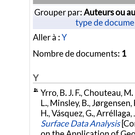
Grouper par:
Auteurs ou au
type de docume
Aller à :
Y
Nombre de documents:
1
Y
Yrro, B. J. F., Chouteau, M
L., Minsley, B., Jørgensen, 
H., Vásquez, G., Arréllaga, 
Surface Data Analysis
[Co
on the Application of Ge