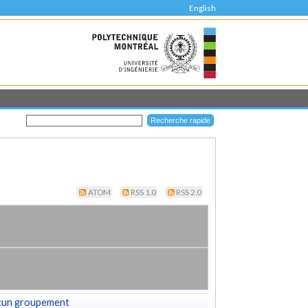
English
ATOM
RSS 1.0
RSS 2.0
cun groupement