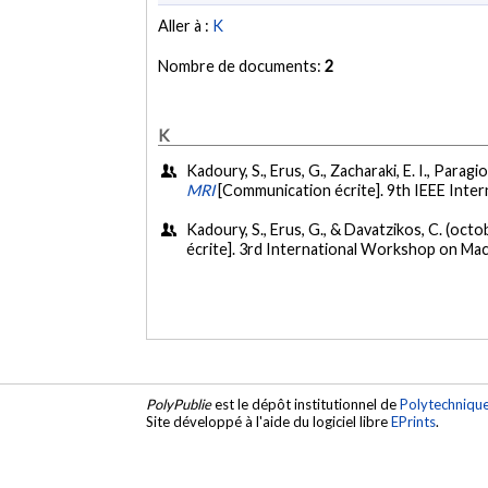
Aller à :
K
Nombre de documents:
2
K
Kadoury, S., Erus, G., Zacharaki, E. I., Paragi
MRI
[Communication écrite]. 9th IEEE Inte
Kadoury, S., Erus, G., & Davatzikos, C. (oct
écrite]. 3rd International Workshop on Mac
PolyPublie
est le dépôt institutionnel de
Polytechniqu
Site développé à l'aide du logiciel libre
EPrints
.