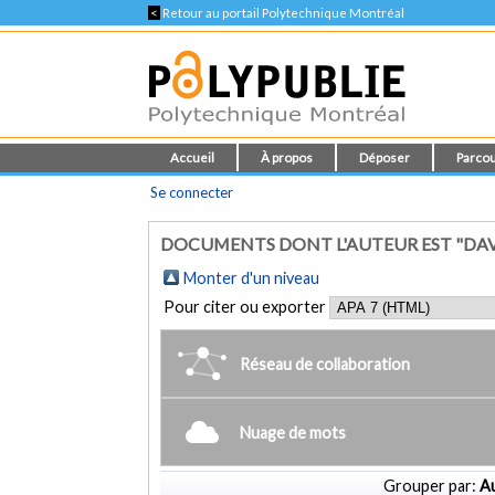
<
Retour au portail Polytechnique Montréal
Accueil
À propos
Déposer
Parcou
Se connecter
DOCUMENTS DONT L'AUTEUR EST "DAV
Monter d'un niveau
Pour citer ou exporter
Réseau de collaboration
Nuage de mots
Grouper par:
Au