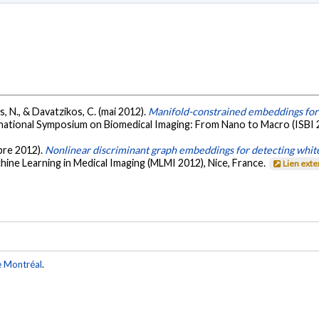
os, N., & Davatzikos, C. (mai 2012).
Manifold-constrained embeddings for t
rnational Symposium on Biomedical Imaging: From Nano to Macro (ISBI 2
obre 2012).
Nonlinear discriminant graph embeddings for detecting white
hine Learning in Medical Imaging (MLMI 2012), Nice, France.
Lien ext
e Montréal
.