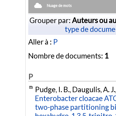
Nuage de mots
Grouper par:
Auteurs ou au
type de docume
Aller à :
P
Nombre de documents:
1
P
Pudge, I. B., Daugulis, A. J
Enterobacter cloacae AT
two-phase partitioning bi
hexahydro-1,3,5-trinitro-