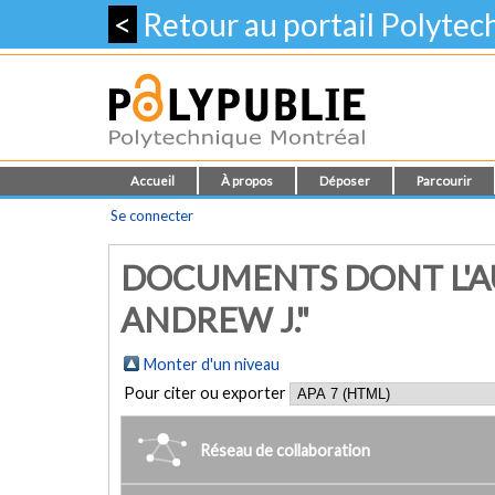
<
Retour au portail Polyte
Accueil
À propos
Déposer
Parcourir
Se connecter
DOCUMENTS DONT L'AU
ANDREW J."
Monter d'un niveau
Pour citer ou exporter
Réseau de collaboration