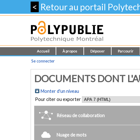
<
Retour au portail Polyte
Accueil
À propos
Déposer
Parcourir
Se connecter
DOCUMENTS DONT L'AUT
Monter d'un niveau
Pour citer ou exporter
Réseau de collaboration
Nuage de mots