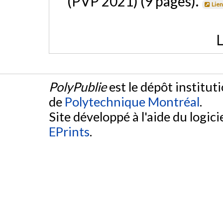
(PVP 2021) (9 pages).
Lien
L
PolyPublie
est le dépôt institut
de
Polytechnique Montréal
.
Site développé à l'aide du logicie
EPrints
.