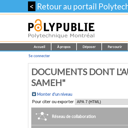
<
Retour au portail Polyte
Accueil
À propos
Déposer
Parcourir
Se connecter
DOCUMENTS DONT L'A
SAMEH"
Monter d'un niveau
Pour citer ou exporter
Réseau de collaboration