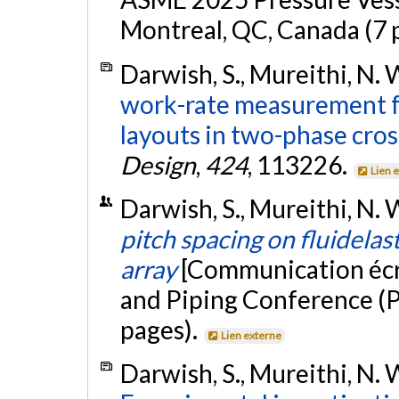
Montreal, QC, Canada (7 
Darwish, S., Mureithi, N. W
work-rate measurement f
layouts in two-phase cros
Design
,
424
, 113226.
Lien 
Darwish, S., Mureithi, N. W
pitch spacing on fluidelast
array
[Communication écr
and Piping Conference (P
pages).
Lien externe
Darwish, S., Mureithi, N. W