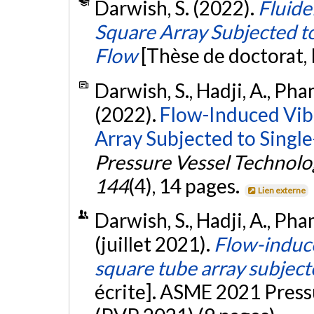
Darwish, S. (2022).
Fluide
Square Array Subjected t
Flow
[Thèse de doctorat,
Darwish, S., Hadji, A., Pha
(2022).
Flow-Induced Vib
Array Subjected to Singl
Pressure Vessel Technolo
144
(4), 14 pages.
Lien externe
Darwish, S., Hadji, A., Pham
(juillet 2021).
Flow-induce
square tube array subject
écrite]. ASME 2021 Press