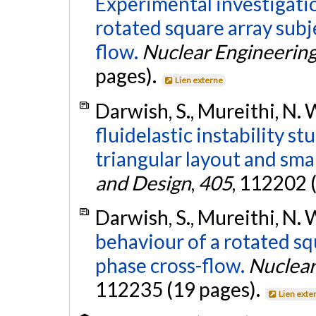
Experimental investigation
rotated square array subj
flow.
Nuclear Engineering
pages).
Lien externe
Darwish, S., Mureithi, N. 
fluidelastic instability s
triangular layout and smal
and Design
,
405
, 112202 
Darwish, S., Mureithi, N. 
behaviour of a rotated sq
phase cross-flow.
Nuclear
112235 (19 pages).
Lien exte