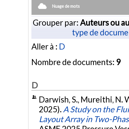
Nuage de mots
Grouper par:
Auteurs ou au
type de docume
Aller à :
D
Nombre de documents:
9
D
Darwish, S., Mureithi, N. W.
2025).
A Study on the Flui
Layout Array in Two-Pha
ASME 2025 Pressure Vess