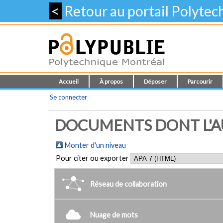
<
Retour au portail Polyte
Accueil
À propos
Déposer
Parcourir
Se connecter
DOCUMENTS DONT L'AU
Monter d'un niveau
Pour citer ou exporter
Réseau de collaboration
Nuage de mots