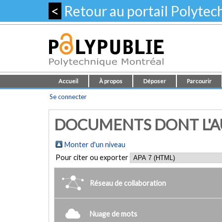
<
Retour au portail Polyte
Accueil
À propos
Déposer
Parcourir
Se connecter
DOCUMENTS DONT L'AU
Monter d'un niveau
Pour citer ou exporter
Réseau de collaboration
Nuage de mots