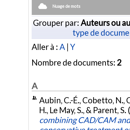
Nuage de mots
Grouper par:
Auteurs ou au
type de docume
Aller à :
A
|
Y
Nombre de documents:
2
A
Aubin, C.-É., Cobetto, N., C
H., Le May, S., & Parent, S.
combining CAD/CAM and fi
conservative treatment of