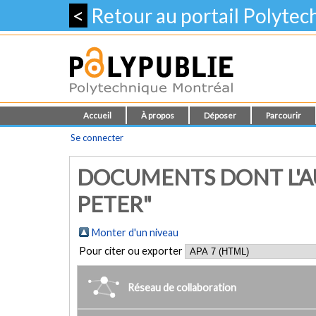
<
Retour au portail Polyte
Accueil
À propos
Déposer
Parcourir
Se connecter
DOCUMENTS DONT L'AU
PETER"
Monter d'un niveau
Pour citer ou exporter
Réseau de collaboration