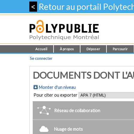
<
Retour au portail Polyte
Accueil
À propos
Déposer
Parcourir
Se connecter
DOCUMENTS DONT L'AUT
Monter d'un niveau
Pour citer ou exporter
Réseau de collaboration
Nuage de mots