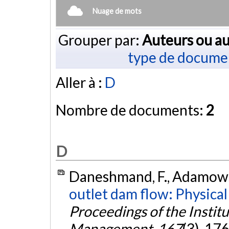
Nuage de mots
Grouper par:
Auteurs ou au
type de docume
Aller à :
D
Nombre de documents:
2
D
Daneshmand, F., Adamowski
outlet dam flow: Physical
Proceedings of the Institu
Management
,
167
(3), 17