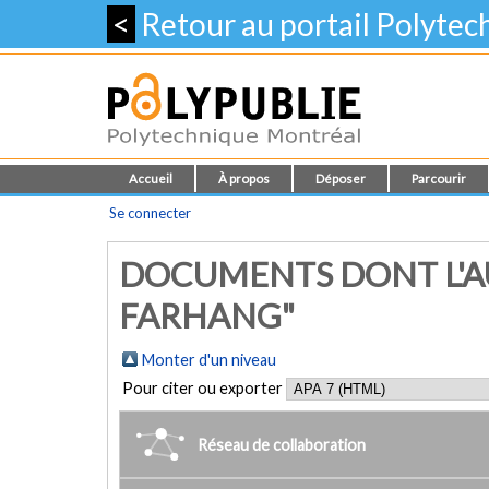
<
Retour au portail Polyte
Accueil
À propos
Déposer
Parcourir
Se connecter
DOCUMENTS DONT L'A
FARHANG"
Monter d'un niveau
Pour citer ou exporter
Réseau de collaboration