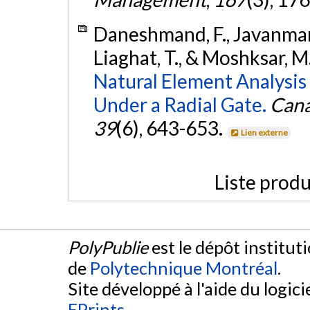
Daneshmand, F., Javanmard,
Liaghat, T., & Moshksar, M
Natural Element Analysis
Under a Radial Gate.
Cana
39
(6), 643-653.
Lien externe
Liste produ
PolyPublie
est le dépôt institut
de
Polytechnique Montréal
.
Site développé à l'aide du logicie
EPrints
.