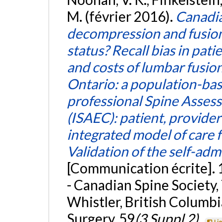
M. (février 2016).
Canadia
decompression and fusion 
status? Recall bias in pa
and costs of lumbar fusio
Ontario: a population-bas
professional Spine Asses
(ISAEC): patient, provide
integrated model of care
Validation of the self-ad
[Communication écrite]. 
- Canadian Spine Society
Whistler, British Columbi
Surgery, 59
(3 Suppl 2)
.
Li