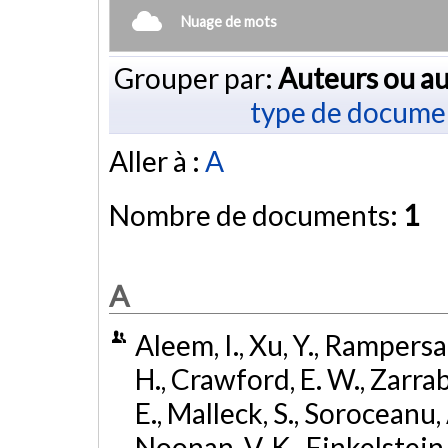
Nuage de mots
Grouper par:
Auteurs ou au
type de docume
Aller à :
A
Nombre de documents:
1
A
Aleem, I., Xu, Y., Rampersau
H., Crawford, E. W., Zarrabi
E., Malleck, S., Soroceanu, A
Noonan, V. K., Finkelstein, J.