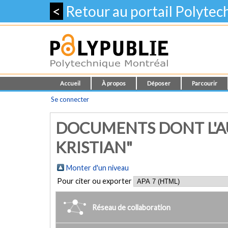
<
Retour au portail Polyte
Accueil
À propos
Déposer
Parcourir
Se connecter
DOCUMENTS DONT L'AU
KRISTIAN"
Monter d'un niveau
Pour citer ou exporter
Réseau de collaboration