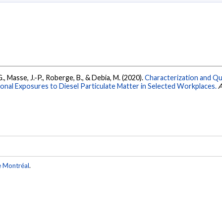
G., Masse, J.-P., Roberge, B., & Debia, M. (2020).
Characterization and Qua
l Exposures to Diesel Particulate Matter in Selected Workplaces.
A
e Montréal
.