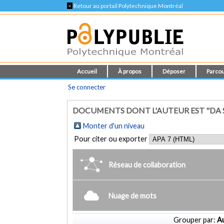
<
Retour au portail Polytechnique Montréal
Accueil
À propos
Déposer
Parcou
Se connecter
DOCUMENTS DONT L'AUTEUR EST "DA S
Monter d'un niveau
Pour citer ou exporter
Réseau de collaboration
Nuage de mots
Grouper par:
Au