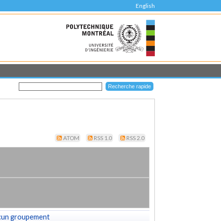
English
ATOM
RSS 1.0
RSS 2.0
cun groupement