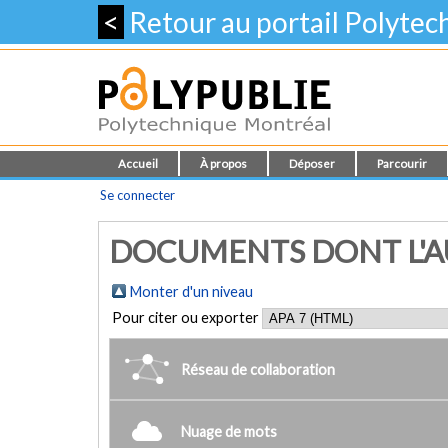
<
Retour au portail Polyte
Accueil
À propos
Déposer
Parcourir
Se connecter
DOCUMENTS DONT L'AU
Monter d'un niveau
Pour citer ou exporter
Réseau de collaboration
Nuage de mots