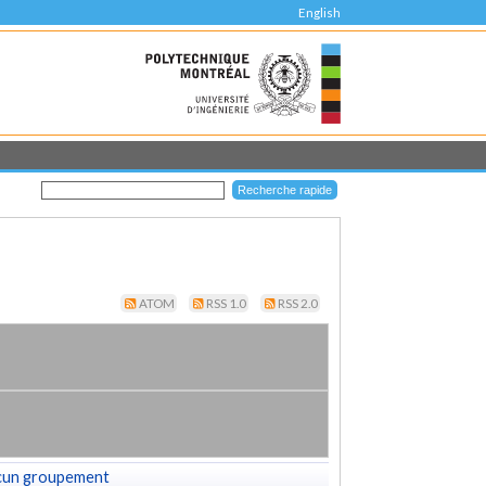
English
ATOM
RSS 1.0
RSS 2.0
cun groupement