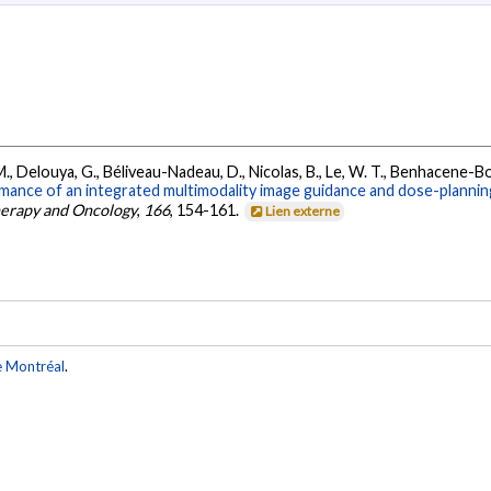
 M., Delouya, G., Béliveau-Nadeau, D., Nicolas, B., Le, W. T., Benhacene-Bou
mance of an integrated multimodality image guidance and dose-plann
herapy and Oncology
,
166
, 154-161.
Lien externe
e Montréal
.