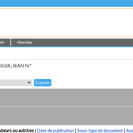
rir
Chercher
VA, JEAN N."
teurs ou autrices
|
Date de publication
|
Sous-type de document
|
Au