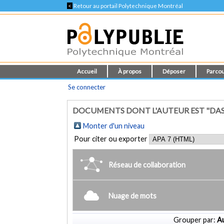
<
Retour au portail Polytechnique Montréal
Accueil
À propos
Déposer
Parcou
Se connecter
DOCUMENTS DONT L'AUTEUR EST "DASIL
Monter d'un niveau
Pour citer ou exporter
Réseau de collaboration
Nuage de mots
Grouper par:
Au