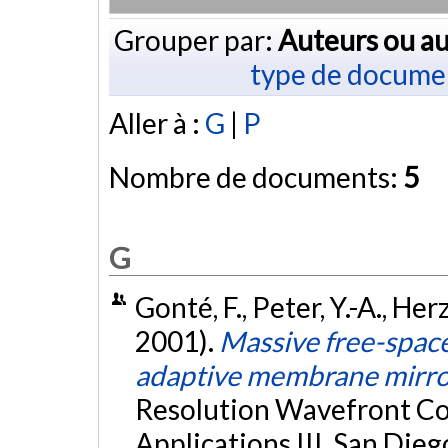
Grouper par:
Auteurs ou au
type de docume
Aller à :
G
|
P
Nombre de documents:
5
G
Gonté, F., Peter, Y.-A., Her
2001).
Massive free-space
adaptive membrane mirr
Resolution Wavefront Con
Applications III, San Die