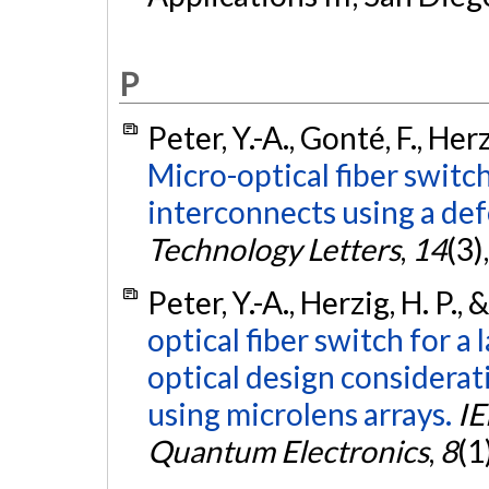
P
Peter, Y.-A., Gonté, F., Her
Micro-optical fiber switc
interconnects using a de
Technology Letters
,
14
(3)
Peter, Y.-A., Herzig, H. P.,
optical fiber switch for a
optical design considerat
using microlens arrays.
IE
Quantum Electronics
,
8
(1