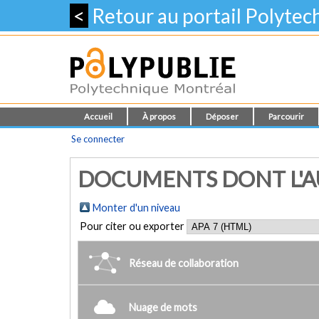
<
Retour au portail Polyte
Accueil
À propos
Déposer
Parcourir
Se connecter
DOCUMENTS DONT L'AU
Monter d'un niveau
Pour citer ou exporter
Réseau de collaboration
Nuage de mots