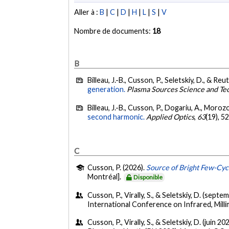
Aller à :
B
|
C
|
D
|
H
|
L
|
S
|
V
Nombre de documents:
18
B
Billeau, J.-B., Cusson, P., Seletskiy, D., & Reu
generation.
Plasma Sources Science and Te
Billeau, J.-B., Cusson, P., Dogariu, A., Morozo
second harmonic.
Applied Optics
,
63
(19), 
C
Cusson, P. (2026).
Source of Bright Few-Cyc
Montréal].
Disponible
Cusson, P., Virally, S., & Seletskiy, D. (sept
International Conference on Infrared, Mil
Cusson, P., Virally, S., & Seletskiy, D. (juin 20