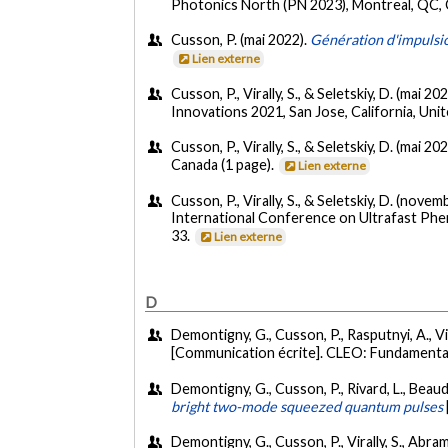
Photonics North (PN 2023), Montreal, QC, 
Cusson, P. (mai 2022).
Génération d'impulsio
Lien externe
Cusson, P., Virally, S., & Seletskiy, D. (mai 20
Innovations 2021, San Jose, California, Uni
Cusson, P., Virally, S., & Seletskiy, D. (mai 20
Canada (1 page).
Lien externe
Cusson, P., Virally, S., & Seletskiy, D. (nove
International Conference on Ultrafast Ph
33.
Lien externe
D
Demontigny, G., Cusson, P., Rasputnyi, A., Vira
[Communication écrite]. CLEO: Fundamenta
Demontigny, G., Cusson, P., Rivard, L., Beaudin
bright two-mode squeezed quantum pulses
Demontigny, G., Cusson, P., Virally, S., Abram