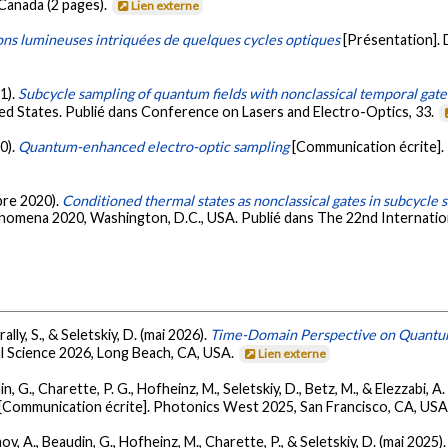
Canada (2 pages).
Lien externe
ns lumineuses intriquées de quelques cycles optiques
[Présentation].
21).
Subcycle sampling of quantum fields with nonclassical temporal gate
ted States. Publié dans Conference on Lasers and Electro-Optics, 33.
20).
Quantum-enhanced electro-optic sampling
[Communication écrite].
mbre 2020).
Conditioned thermal states as nonclassical gates in subcycle 
enomena 2020, Washington, D.C., USA. Publié dans The 22nd Internati
lly, S., & Seletskiy, D. (mai 2026).
Time-Domain Perspective on Quantum F
l Science 2026, Long Beach, CA, USA.
Lien externe
, G., Charette, P. G., Hofheinz, M., Seletskiy, D., Betz, M., & Elezzabi, A.
[Communication écrite]. Photonics West 2025, San Francisco, CA, USA
ov, A., Beaudin, G., Hofheinz, M., Charette, P., & Seletskiy, D. (mai 2025)