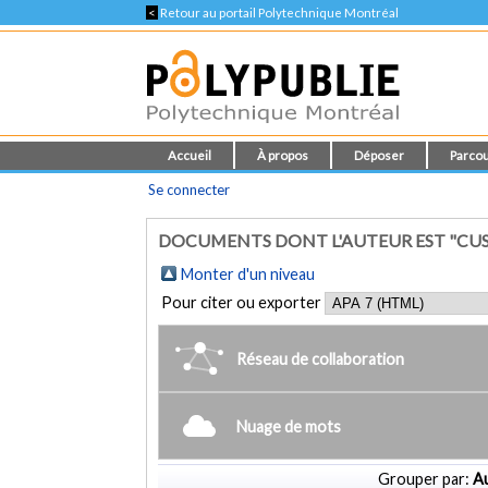
<
Retour au portail Polytechnique Montréal
Accueil
À propos
Déposer
Parcou
Se connecter
DOCUMENTS DONT L'AUTEUR EST "CUS
Monter d'un niveau
Pour citer ou exporter
Réseau de collaboration
Nuage de mots
Grouper par:
Au