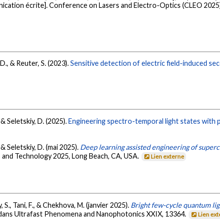
cation écrite]. Conference on Lasers and Electro-Optics (CLEO 2025)
 D., & Reuter, S. (2023).
Sensitive detection of electric field-induced se
, & Seletskiy, D. (2025).
Engineering spectro-temporal light states with
, & Seletskiy, D. (mai 2025).
Deep learning assisted engineering of super
s and Technology 2025, Long Beach, CA, USA.
Lien externe
y, S., Tani, F., & Chekhova, M. (janvier 2025).
Bright few-cycle quantum lig
lié dans Ultrafast Phenomena and Nanophotonics XXIX, 13364.
Lien ex