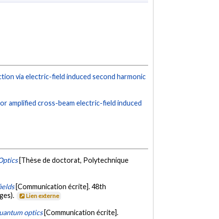
tion via electric-field induced second harmonic
 amplified cross-beam electric-field induced
Optics
[Thèse de doctorat, Polytechnique
ields
[Communication écrite]. 48th
ges).
Lien externe
quantum optics
[Communication écrite].