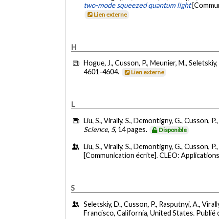
two-mode squeezed quantum light
[Communi
Lien externe
H
Hogue, J., Cusson, P., Meunier, M., Seletskiy,
4601-4604.
Lien externe
L
Liu, S., Virally, S., Demontigny, G., Cusson, P.
Science
,
5
, 14 pages.
Disponible
Liu, S., Virally, S., Demontigny, G., Cusson, P.
[Communication écrite]. CLEO: Application
S
Seletskiy, D., Cusson, P., Rasputnyi, A., Virall
Francisco, California, United States. Pub