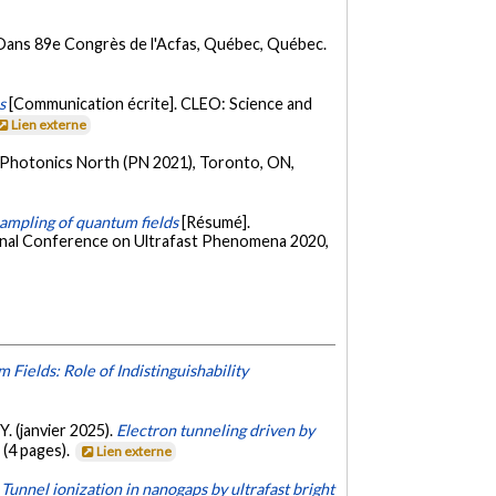
 Dans 89e Congrès de l'Acfas, Québec, Québec.
s
[Communication écrite]. CLEO: Science and
Lien externe
 Photonics North (PN 2021), Toronto, ON,
sampling of quantum fields
[Résumé].
onal Conference on Ultrafast Phenomena 2020,
ields: Role of Indistinguishability
 Y. (janvier 2025).
Electron tunneling driven by
 (4 pages).
Lien externe
.
Tunnel ionization in nanogaps by ultrafast bright