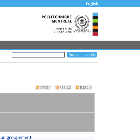
English
ATOM
RSS 1.0
RSS 2.0
cun groupement