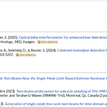
ter, S. (2025).
Optical inline interferometer for enhanced low-field detec
chnology
,
34
(1), 6 pages.
Lien externe
v, A., Seletskiy, D., & Reuter, S. (2024).
Coherent homodyne detection for
5203-5207.
Lien externe
le Twin Beams Near the Single-Mode Limit Toward Extreme Nonlinear 
embre 2023).
Twin beams probe pulses for subcycle sampling of THz-MIR f
limeter, and Terahertz Waves (IRMMW-THz), Montreal, Qc, Canada (2 pa
23).
Generation of single-mode few-cycle twin beams for time-domain 