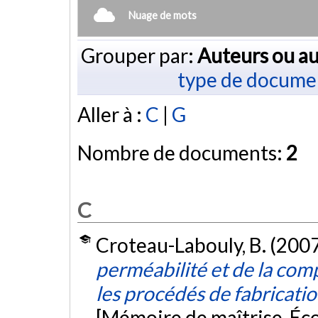
Nuage de mots
Grouper par:
Auteurs ou au
type de docume
Aller à :
C
|
G
Nombre de documents:
2
C
Croteau-Labouly, B. (2007
perméabilité et de la com
les procédés de fabricati
[Mémoire de maîtrise, Éc