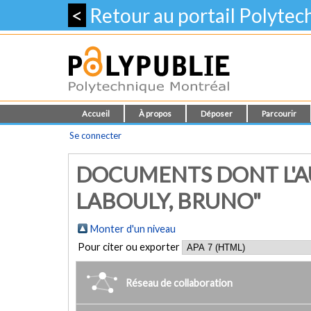
<
Retour au portail Polyte
Accueil
À propos
Déposer
Parcourir
Se connecter
DOCUMENTS DONT L'A
LABOULY, BRUNO"
Monter d'un niveau
Pour citer ou exporter
Réseau de collaboration