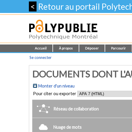
<
Retour au portail Polyte
Accueil
À propos
Déposer
Parcourir
Se connecter
DOCUMENTS DONT L'AU
Monter d'un niveau
Pour citer ou exporter
Réseau de collaboration
Nuage de mots