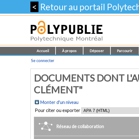
<
Retour au portail Polyte
Accueil
À propos
Déposer
Parcourir
Se connecter
DOCUMENTS DONT L'AU
CLÉMENT"
Monter d'un niveau
Pour citer ou exporter
Réseau de collaboration