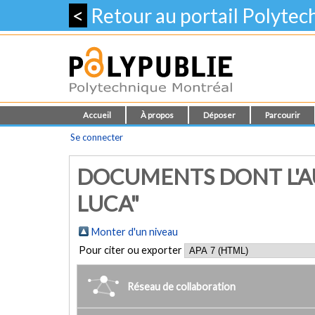
<
Retour au portail Polyte
Accueil
À propos
Déposer
Parcourir
Se connecter
DOCUMENTS DONT L'AU
LUCA"
Monter d'un niveau
Pour citer ou exporter
Réseau de collaboration