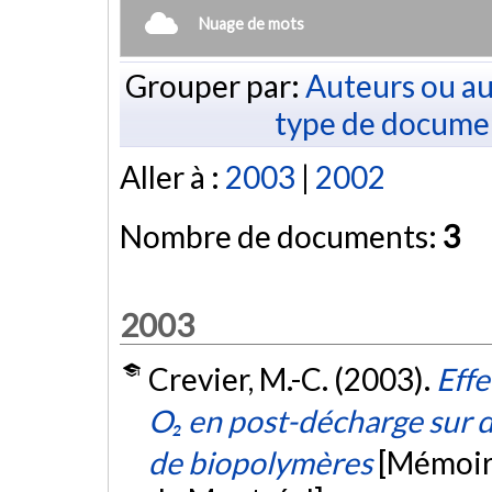
Nuage de mots
Grouper par:
Auteurs ou au
type de docume
Aller à :
2003
|
2002
Nombre de documents:
3
2003
Crevier, M.-C. (2003).
Effe
O₂ en post-décharge sur de
de biopolymères
[Mémoire