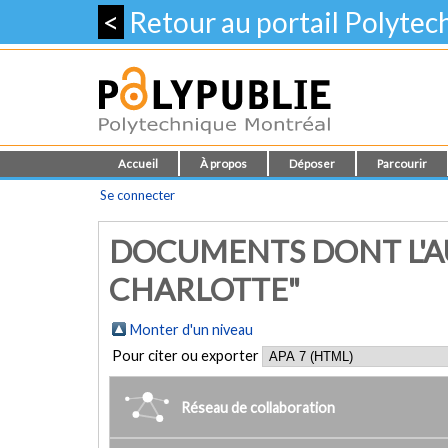
<
Retour au portail Polyte
Accueil
À propos
Déposer
Parcourir
Se connecter
DOCUMENTS DONT L'AU
CHARLOTTE"
Monter d'un niveau
Pour citer ou exporter
Réseau de collaboration