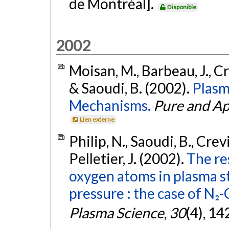
de Montréal].
Disponible
2002
Moisan, M., Barbeau, J., Crev
& Saoudi, B. (2002).
Plasm
Mechanisms.
Pure and Ap
Lien externe
Philip, N., Saoudi, B., Crev
Pelletier, J. (2002).
The re
oxygen atoms in plasma st
pressure : the case of N₂-
Plasma Science
,
30
(4), 1