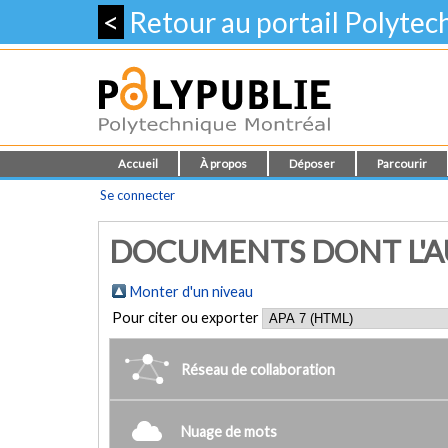
<
Retour au portail Polyte
Accueil
À propos
Déposer
Parcourir
Se connecter
DOCUMENTS DONT L'AUT
Monter d'un niveau
Pour citer ou exporter
Réseau de collaboration
Nuage de mots