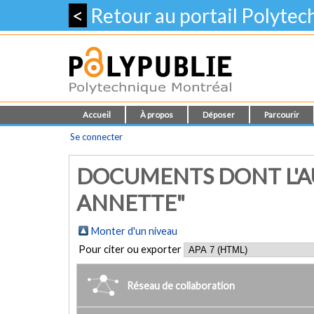
<
Retour au portail Polyte
Accueil
À propos
Déposer
Parcourir
Se connecter
DOCUMENTS DONT L'AU
ANNETTE"
Monter d'un niveau
Pour citer ou exporter
Réseau de collaboration