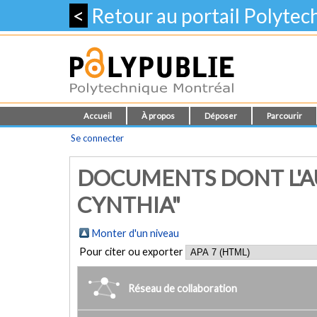
<
Retour au portail Polyte
Accueil
À propos
Déposer
Parcourir
Se connecter
DOCUMENTS DONT L'AU
CYNTHIA"
Monter d'un niveau
Pour citer ou exporter
Réseau de collaboration