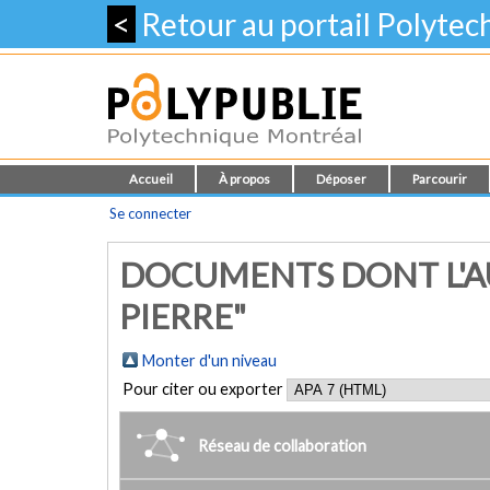
<
Retour au portail Polyte
Accueil
À propos
Déposer
Parcourir
Se connecter
DOCUMENTS DONT L'A
PIERRE"
Monter d'un niveau
Pour citer ou exporter
Réseau de collaboration