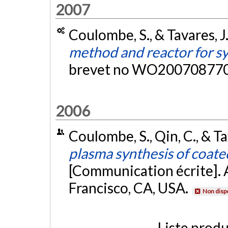
2007
Coulombe, S., & Tavares, J
method and reactor for sy
brevet no WO200708770
2006
Coulombe, S., Qin, C., & T
plasma synthesis of coate
[Communication écrite].
Francisco, CA, USA.
Non disp
Liste produ