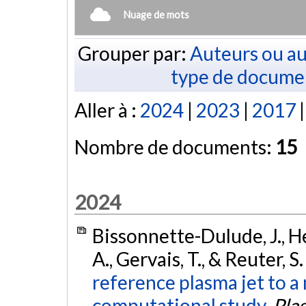
Nuage de mots
Grouper par:
Auteurs ou au
type de docume
Aller à :
2024
|
2023
|
2017
Nombre de documents:
15
2024
Bissonnette-Dulude, J., He
A., Gervais, T., & Reuter, S
reference plasma jet to a 
computational study.
Pla