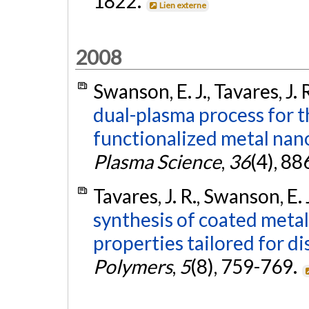
1822.
Lien externe
2008
Swanson, E. J., Tavares, J.
dual-plasma process for t
functionalized metal nano
Plasma Science
,
36
(4), 8
Tavares, J. R., Swanson, E.
synthesis of coated metal
properties tailored for di
Polymers
,
5
(8), 759-769.