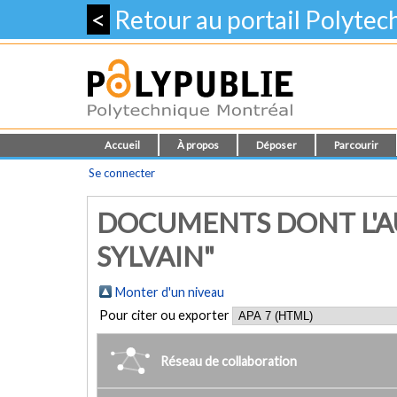
<
Retour au portail Polyte
Accueil
À propos
Déposer
Parcourir
Se connecter
DOCUMENTS DONT L'A
SYLVAIN"
Monter d'un niveau
Pour citer ou exporter
Réseau de collaboration