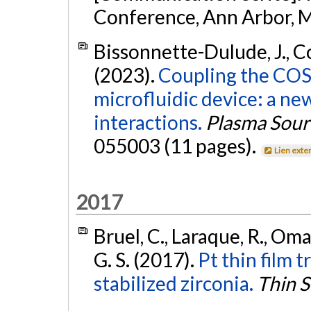
Conference, Ann Arbor, 
Bissonnette-Dulude, J., Cou
(2023).
Coupling the COST
microfluidic device: a ne
interactions.
Plasma Sour
055003 (11 pages).
Lien exte
2017
Bruel, C., Laraque, R., Oma
G. S. (2017).
Pt thin film t
stabilized zirconia.
Thin S