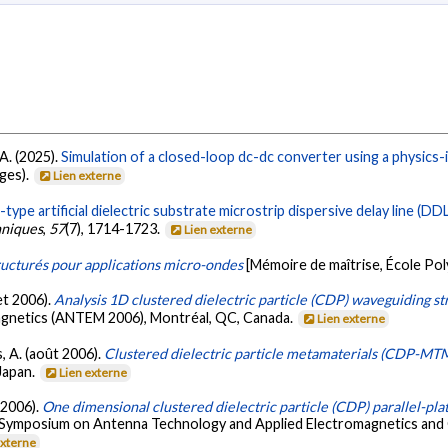
A. (2025).
Simulation of a closed-loop dc-dc converter using a physic
ages).
Lien externe
-type artificial dielectric substrate microstrip dispersive delay line (DD
hniques
,
57
(7), 1714-1723.
Lien externe
structurés pour applications micro-ondes
[Mémoire de maîtrise, École Po
let 2006).
Analysis 1D clustered dielectric particle (CDP) waveguiding st
gnetics (ANTEM 2006), Montréal, QC, Canada.
Lien externe
s, A. (août 2006).
Clustered dielectric particle metamaterials (CDP-MT
Japan.
Lien externe
 2006).
One dimensional clustered dielectric particle (CDP) parallel-p
al Symposium on Antenna Technology and Applied Electromagnetics an
externe