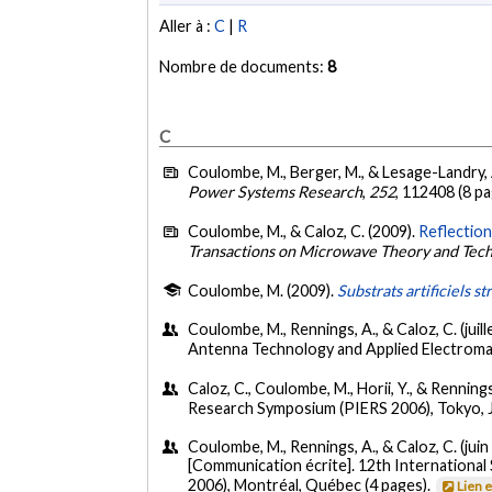
Aller à :
C
|
R
Nombre de documents:
8
C
Coulombe, M., Berger, M., & Lesage-Landry, 
Power Systems Research
,
252
, 112408 (8 p
Coulombe, M., & Caloz, C. (2009).
Reflection
Transactions on Microwave Theory and Tec
Coulombe, M. (2009).
Substrats artificiels 
Coulombe, M., Rennings, A., & Caloz, C. (juil
Antenna Technology and Applied Electroma
Caloz, C., Coulombe, M., Horii, Y., & Renning
Research Symposium (PIERS 2006), Tokyo, 
Coulombe, M., Rennings, A., & Caloz, C. (juin
[Communication écrite]. 12th Internation
2006), Montréal, Québec (4 pages).
Lien 