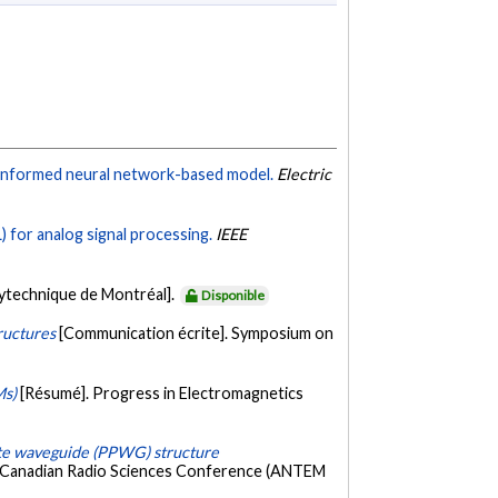
s-informed neural network-based model.
Electric
L) for analog signal processing.
IEEE
lytechnique de Montréal].
Disponible
ructures
[Communication écrite]. Symposium on
Ms)
[Résumé]. Progress in Electromagnetics
late waveguide (PPWG) structure
d Canadian Radio Sciences Conference (ANTEM