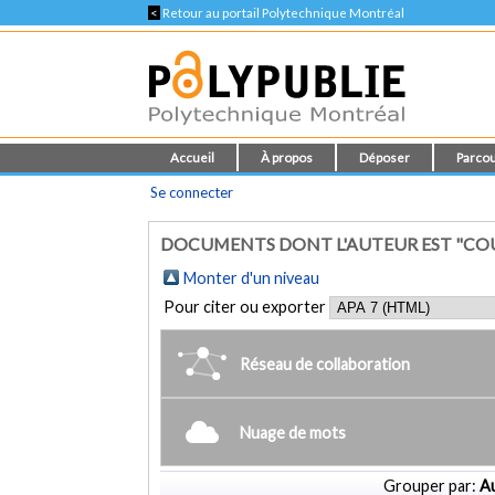
<
Retour au portail Polytechnique Montréal
Accueil
À propos
Déposer
Parcou
Se connecter
DOCUMENTS DONT L'AUTEUR EST "CO
Monter d'un niveau
Pour citer ou exporter
Réseau de collaboration
Nuage de mots
Grouper par:
Au