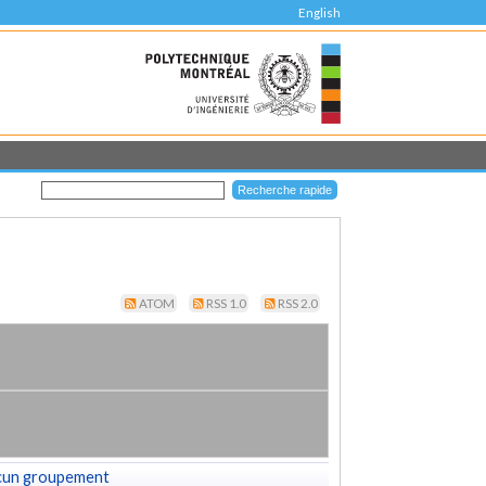
English
ATOM
RSS 1.0
RSS 2.0
cun groupement