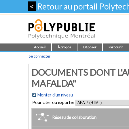
<
Retour au portail Polyte
Accueil
À propos
Déposer
Parcourir
Se connecter
DOCUMENTS DONT L'AU
MAFALDA"
Monter d'un niveau
Pour citer ou exporter
Réseau de collaboration