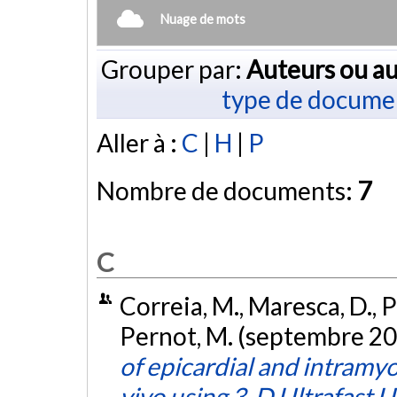
Nuage de mots
Grouper par:
Auteurs ou au
type de docume
Aller à :
C
|
H
|
P
Nombre de documents:
7
C
Correia, M., Maresca, D., Pr
Pernot, M. (septembre 20
of epicardial and intramyo
vivo using 3-D Ultrafast 