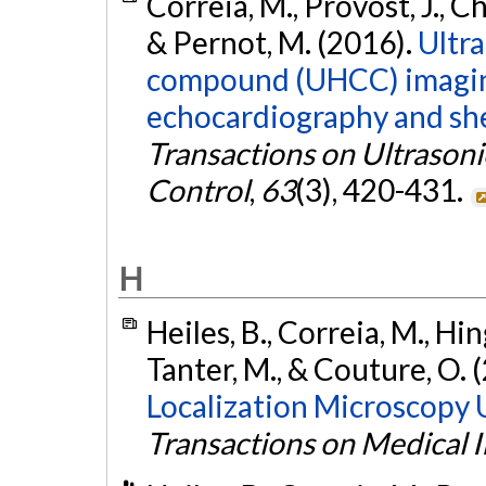
Correia, M., Provost, J., Ch
& Pernot, M. (2016).
Ultr
compound (UHCC) imaging
echocardiography and sh
Transactions on Ultrasoni
Control
,
63
(3), 420-431.
H
Heiles, B., Correia, M., Hin
Tanter, M., & Couture, O. 
Localization Microscopy U
Transactions on Medical 