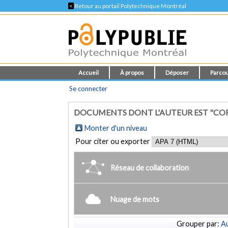
<
Retour au portail Polytechnique Montréal
Accueil
À propos
Déposer
Parcou
Se connecter
DOCUMENTS DONT L'AUTEUR EST "CORDE
Monter d'un niveau
Pour citer ou exporter
Réseau de collaboration
Nuage de mots
Grouper par:
Au