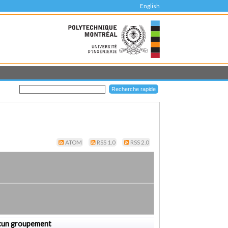
English
ATOM
RSS 1.0
RSS 2.0
cun groupement