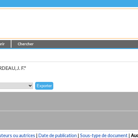
rir
Chercher
AU, J. F."
teurs ou autrices
|
Date de publication
|
Sous-type de document
|
Au