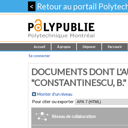
<
Retour au portail Polyte
Accueil
À propos
Déposer
Parcourir
Se connecter
DOCUMENTS DONT L'A
"CONSTANTINESCU, B."
Monter d'un niveau
Pour citer ou exporter
Réseau de collaboration