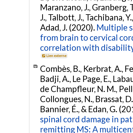
Maranzano, J., Granberg, T.,
J., Talbott, J., Tachibana, Y
Adad, J. (2020).
Multiple s
from brain to cervical cor
correlation with disability
Lien externe
Combès, B., Kerbrat, A., Fer
Badji, A., Le Page, E., Labau
de Champfleur, N. M., Pellet
Collongues, N., Brassat, D.,
Bannier, É., & Edan, G. (20
spinal cord damage in pat
remitting MS: A multicent