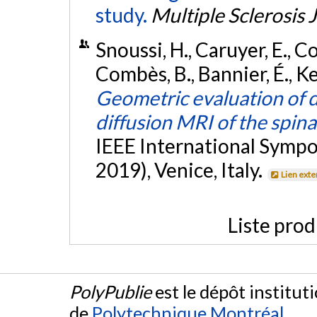
study.
Multiple Sclerosis 
Snoussi, H., Caruyer, E., 
Combès, B., Bannier, É., Ker
Geometric evaluation of d
diffusion MRI of the spina
IEEE International Sympo
2019), Venice, Italy.
Lien ext
Liste prod
PolyPublie
est le dépôt institut
de
Polytechnique Montréal
.