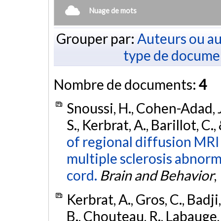
Nuage de mots
Grouper par:
Auteurs ou au
type de docume
Nombre de documents:
4
Snoussi, H., Cohen-Adad, J
S., Kerbrat, A., Barillot, C.
of regional diffusion MRI
multiple sclerosis abnorma
cord.
Brain and Behavior
,
Kerbrat, A., Gros, C., Badji,
B., Chouteau, R., Labauge, P