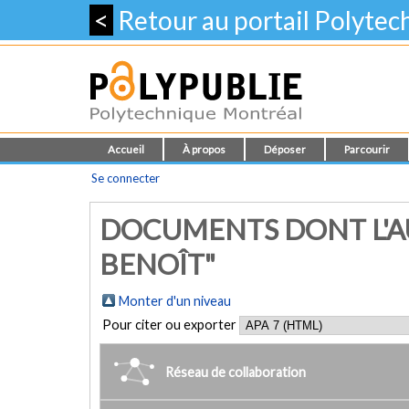
<
Retour au portail Polyte
Accueil
À propos
Déposer
Parcourir
Se connecter
DOCUMENTS DONT L'A
BENOÎT"
Monter d'un niveau
Pour citer ou exporter
Réseau de collaboration