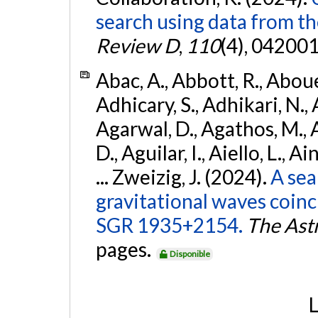
search using data from 
Review D
,
110
(4), 042001
Abac, A., Abbott, R., Abouel
Adhicary, S., Adhikari, N., 
Agarwal, D., Agathos, M.,
D., Aguilar, I., Aiello, L., Ai
... Zweizig, J. (2024).
A sea
gravitational waves coinc
SGR 1935+2154.
The Ast
pages.
Disponible
L