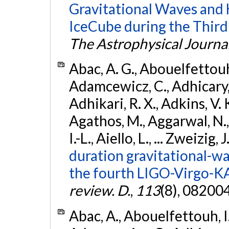
Gravitational Waves and
IceCube during the Third
The Astrophysical Journa
Abac, A. G., Abouelfettouh, 
Adamcewicz, C., Adhicary, S
Adhikari, R. X., Adkins, V. 
Agathos, M., Aggarwal, N.,
I.-L., Aiello, L., ... Zweizig,
duration gravitational-wav
the fourth LIGO-Virgo-K
review. D.
,
113
(8), 08200
Abac, A., Abouelfettouh, I.,