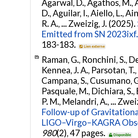
Agarwal, D., Agathos, M.,
D., Aguilar, I., Aiello, L., Ai
R. A., ... Zweizig, J. (2025).
Emitted from SN 2023ixf.
183-183.
Lien externe
Raman, G., Ronchini, S., D
Kennea, J. A., Parsotan, T.,
Campana, S., Cusumano, G., 
Pasquale, M., Dichiara, S.,
P. M., Melandri, A., ... Zwei
Follow-up of Gravitationa
LIGO–Virgo–KAGRA Obse
980
(2), 47 pages.
Disponible