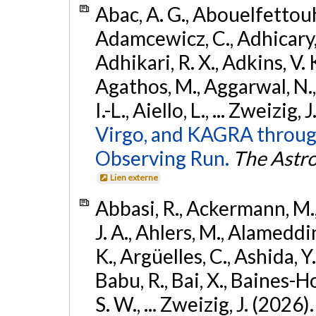
Abac, A. G., Abouelfettouh, 
Adamcewicz, C., Adhicary, S
Adhikari, R. X., Adkins, V. 
Agathos, M., Aggarwal, N.,
I.-L., Aiello, L., ... Zweizig,
Virgo, and KAGRA through
Observing Run.
The Astro
Lien externe
Abbasi, R., Ackermann, M., 
J. A., Ahlers, M., Alameddin
K., Argüelles, C., Ashida, Y
Babu, R., Bai, X., Baines-Ho
S. W., ... Zweizig, J. (2026)