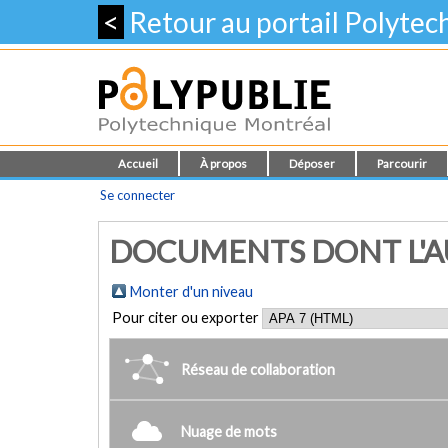
<
Retour au portail Polyte
Accueil
À propos
Déposer
Parcourir
Se connecter
DOCUMENTS DONT L'AU
Monter d'un niveau
Pour citer ou exporter
Réseau de collaboration
Nuage de mots