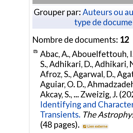
Grouper par:
Auteurs ou au
type de docume
Nombre de documents:
12
Abac, A., Abouelfettouh, I.
S., Adhikari, D., Adhikari, N
Afroz, S., Agarwal, D., Ag
Aguiar, O. D., Ahmadzadeh, S.
Akcay, S., ... Zweizig, J. (2
Identifying and Characte
Transients.
The Astrophys
(48 pages).
Lien externe