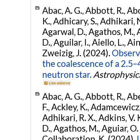
Abac, A. G., Abbott, R., Ab
K., Adhicary, S., Adhikari, N
Agarwal, D., Agathos, M.,
D., Aguilar, I., Aiello, L., Ain
Zweizig, J. (2024).
Observa
the coalescence of a 2.5
neutron star.
Astrophysica
Lien externe
Abac, A. G., Abbott, R., Ab
F., Ackley, K., Adamcewicz, 
Adhikari, R. X., Adkins, V. 
D., Agathos, M., Aguiar, O. D.,
Collaboration, K. (2024).