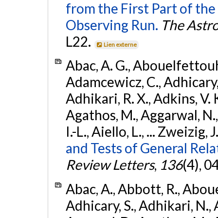
from the First Part of 
Observing Run.
The Astro
L22.
Lien externe
Abac, A. G., Abouelfettouh, 
Adamcewicz, C., Adhicary, S
Adhikari, R. X., Adkins, V. 
Agathos, M., Aggarwal, N.,
I.-L., Aiello, L., ... Zweizig,
and Tests of General Rel
Review Letters
,
136
(4), 
Abac, A., Abbott, R., Abouel
Adhicary, S., Adhikari, N., 