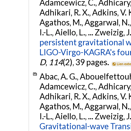
Adamcewicz, C., Adhicary, S
Adhikari, R. X., Adkins, V. 
Agathos, M., Aggarwal, N.,
I.-L., Aiello, L., ... Zweizig,
persistent gravitational w
LIGO-Virgo-KAGRA's four
D
,
114
(2), 39 pages.
Lien ext
Abac, A. G., Abouelfettouh, 
Adamcewicz, C., Adhicary, S
Adhikari, R. X., Adkins, V. 
Agathos, M., Aggarwal, N.,
I.-L., Aiello, L., ... Zweizig,
Gravitational-wave Trans