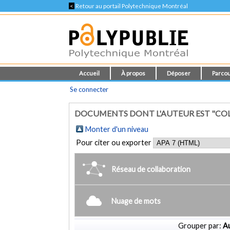
<
Retour au portail Polytechnique Montréal
Accueil
À propos
Déposer
Parcou
Se connecter
DOCUMENTS DONT L'AUTEUR EST "COLLE
Monter d'un niveau
Pour citer ou exporter
Réseau de collaboration
Nuage de mots
Grouper par:
Au