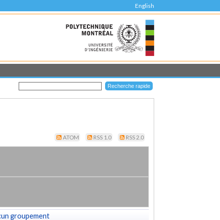
English
ATOM
RSS 1.0
RSS 2.0
cun groupement