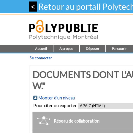
<
Retour au portail Polyte
Accueil
À propos
Déposer
Parcourir
Se connecter
DOCUMENTS DONT L'A
W."
Monter d'un niveau
Pour citer ou exporter
Réseau de collaboration