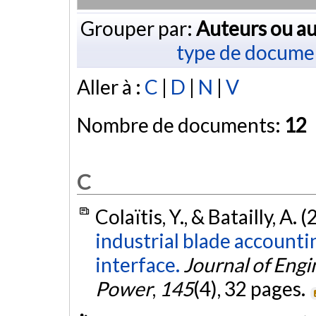
Grouper par:
Auteurs ou au
type de docume
Aller à :
C
|
D
|
N
|
V
Nombre de documents:
12
C
Colaïtis, Y., & Batailly, A. 
industrial blade accounti
interface.
Journal of Engi
Power
,
145
(4), 32 pages.