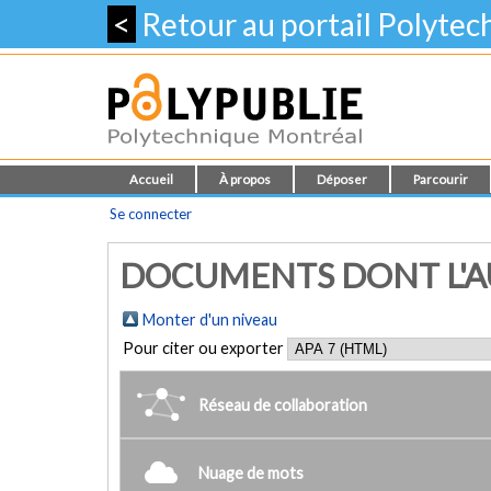
<
Retour au portail Polyte
Accueil
À propos
Déposer
Parcourir
Se connecter
DOCUMENTS DONT L'AU
Monter d'un niveau
Pour citer ou exporter
Réseau de collaboration
Nuage de mots