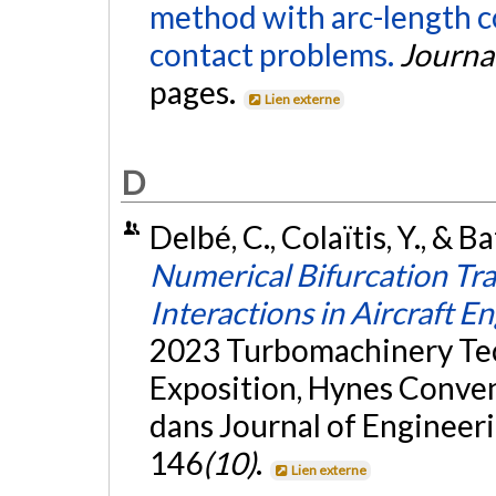
method with arc-length c
contact problems.
Journa
pages.
Lien externe
D
Delbé, C., Colaïtis, Y., & Ba
Numerical Bifurcation Tra
Interactions in Aircraft E
2023 Turbomachinery Te
Exposition, Hynes Conven
dans Journal of Engineer
146
(10)
.
Lien externe