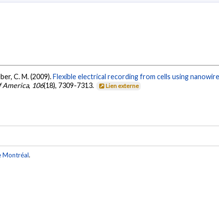
eber, C. M. (2009).
Flexible electrical recording from cells using nanowire
of America
,
106
(18), 7309-7313.
Lien externe
e Montréal
.