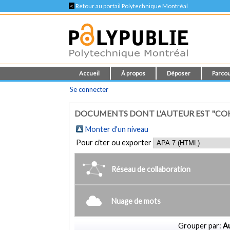
<
Retour au portail Polytechnique Montréal
Accueil
À propos
Déposer
Parcou
Se connecter
DOCUMENTS DONT L'AUTEUR EST "COH
Monter d'un niveau
Pour citer ou exporter
Réseau de collaboration
Nuage de mots
Grouper par:
Au