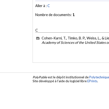
Aller à :
C
Nombre de documents:
1
C
Cohen-Karni, T., Timko, B. P., Weiss, L., & Li
Academy of Sciences of the United States 
PolyPublie
est le dépôt institutionnel de
Polytechniqu
Site développé à l'aide du logiciel libre
EPrints
.