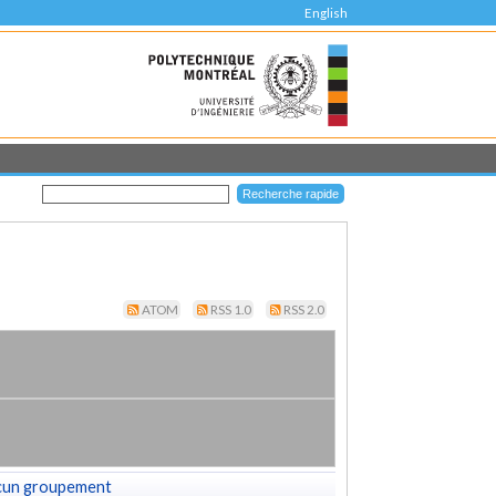
English
ATOM
RSS 1.0
RSS 2.0
cun groupement