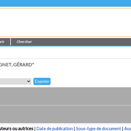
rir
Chercher
GNET, GÉRARD"
teurs ou autrices
|
Date de publication
|
Sous-type de document
|
Au