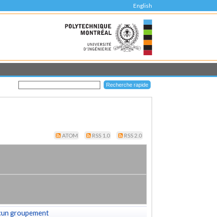
English
ATOM
RSS 1.0
RSS 2.0
cun groupement