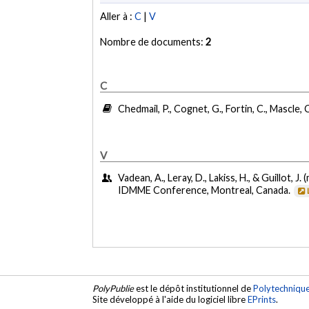
Aller à :
C
|
V
Nombre de documents:
2
C
Chedmail, P., Cognet, G., Fortin, C., Mascle, 
V
Vadean, A., Leray, D., Lakiss, H., & Guillot, J.
IDMME Conference, Montreal, Canada.
PolyPublie
est le dépôt institutionnel de
Polytechniqu
Site développé à l'aide du logiciel libre
EPrints
.