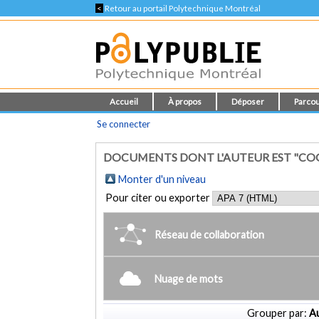
<
Retour au portail Polytechnique Montréal
Accueil
À propos
Déposer
Parcou
Se connecter
DOCUMENTS DONT L'AUTEUR EST "CO
Monter d'un niveau
Pour citer ou exporter
Réseau de collaboration
Nuage de mots
Grouper par:
Au