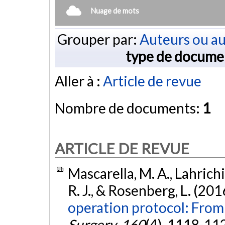
Nuage de mots
Grouper par:
Auteurs ou au
type de docume
Aller à :
Article de revue
Nombre de documents:
1
ARTICLE DE REVUE
Mascarella, M. A., Lahrichi,
R. J., & Rosenberg, L. (201
operation protocol: From
Surgery
,
160
(4), 1118-11