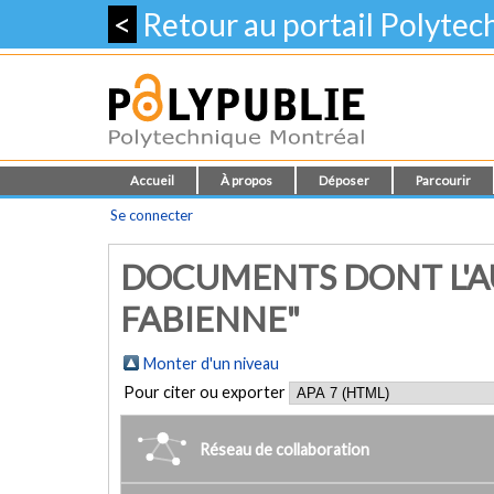
<
Retour au portail Polyte
Accueil
À propos
Déposer
Parcourir
Se connecter
DOCUMENTS DONT L'AU
FABIENNE"
Monter d'un niveau
Pour citer ou exporter
Réseau de collaboration