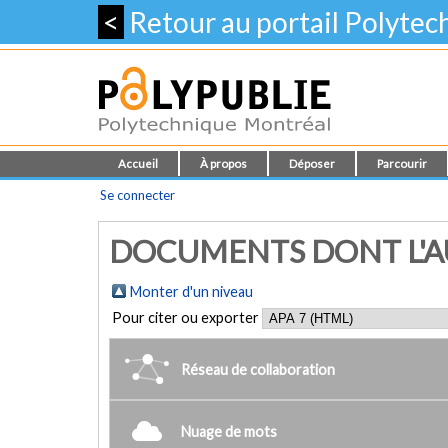
<
Retour au portail Polyte
Accueil
À propos
Déposer
Parcourir
Se connecter
DOCUMENTS DONT L'AU
Monter d'un niveau
Pour citer ou exporter
Réseau de collaboration
Nuage de mots