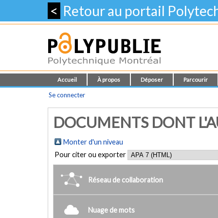
<
Retour au portail Polyte
Accueil
À propos
Déposer
Parcourir
Se connecter
DOCUMENTS DONT L'AUT
Monter d'un niveau
Pour citer ou exporter
Réseau de collaboration
Nuage de mots