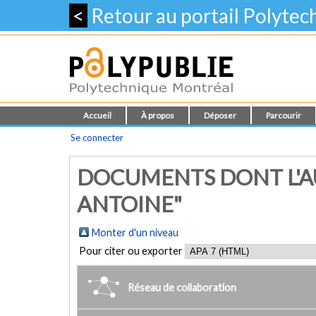
<
Retour au portail Polyte
Accueil
À propos
Déposer
Parcourir
Se connecter
DOCUMENTS DONT L'AU
ANTOINE"
Monter d'un niveau
Pour citer ou exporter
Réseau de collaboration