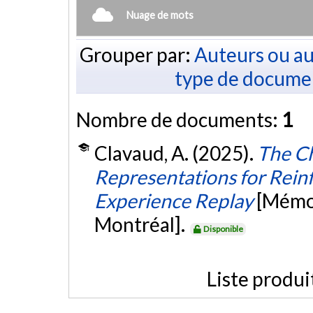
Nuage de mots
Grouper par:
Auteurs ou au
type de docume
Nombre de documents:
1
Clavaud, A. (2025).
The Ch
Representations for Rei
Experience Replay
[Mémoi
Montréal].
Disponible
Liste produi