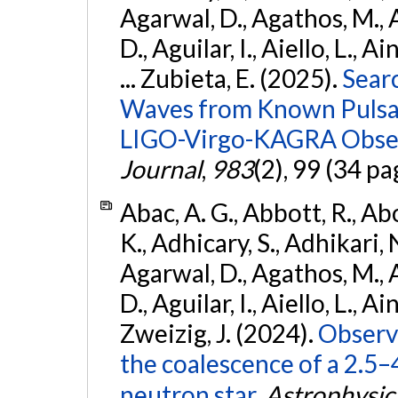
Agarwal, D., Agathos, M.,
D., Aguilar, I., Aiello, L., Ai
... Zubieta, E. (2025).
Sear
Waves from Known Pulsars
LIGO-Virgo-KAGRA Obser
Journal
,
983
(2), 99 (34 pa
Abac, A. G., Abbott, R., Ab
K., Adhicary, S., Adhikari, N
Agarwal, D., Agathos, M.,
D., Aguilar, I., Aiello, L., Ain
Zweizig, J. (2024).
Observa
the coalescence of a 2.5
neutron star.
Astrophysica