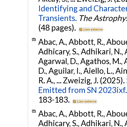
Identifying and Characte
Transients.
The Astrophys
(48 pages).
Lien externe
Abac, A., Abbott, R., Abouel
Adhicary, S., Adhikari, N., 
Agarwal, D., Agathos, M.,
D., Aguilar, I., Aiello, L., Ai
R. A., ... Zweizig, J. (2025).
Emitted from SN 2023ixf.
183-183.
Lien externe
Abac, A., Abbott, R., Abouel
Adhicary, S., Adhikari, N., 