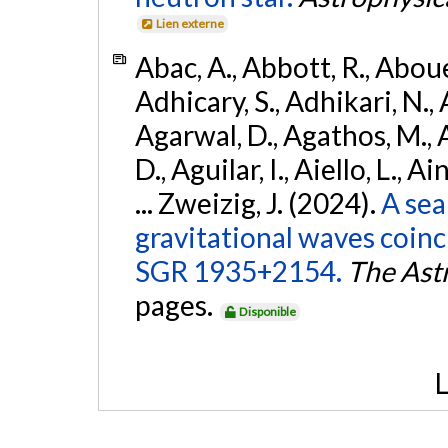
Lien externe
Abac, A., Abbott, R., Abouel
Adhicary, S., Adhikari, N., 
Agarwal, D., Agathos, M.,
D., Aguilar, I., Aiello, L., Ai
... Zweizig, J. (2024).
A sea
gravitational waves coinc
SGR 1935+2154.
The Ast
pages.
Disponible
L