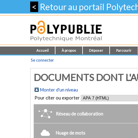
<
Retour au portail Polyte
Accueil
À propos
Déposer
Parcourir
Se connecter
DOCUMENTS DONT L'AU
Monter d'un niveau
Pour citer ou exporter
Réseau de collaboration
Nuage de mots