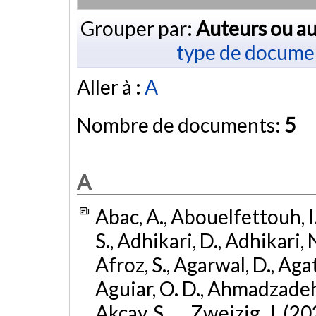
Grouper par:
Auteurs ou au
type de docume
Aller à :
A
Nombre de documents:
5
A
Abac, A., Abouelfettouh, I.
S., Adhikari, D., Adhikari, N
Afroz, S., Agarwal, D., Ag
Aguiar, O. D., Ahmadzadeh, S.
Akcay, S., ... Zweizig, J. (2