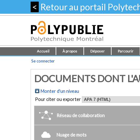
<
Retour au portail Polyte
Accueil
À propos
Déposer
Parcourir
Se connecter
DOCUMENTS DONT L'AUT
Monter d'un niveau
Pour citer ou exporter
Réseau de collaboration
Nuage de mots