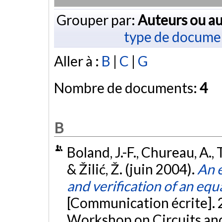
Grouper par:
Auteurs ou au
type de docume
Aller à :
B
|
C
|
G
Nombre de documents:
4
B
Boland, J.-F., Chureau, A., 
& Žilić, Ž. (juin 2004).
An e
and verification of an equ
[Communication écrite]. 
Workshop on Circuits a