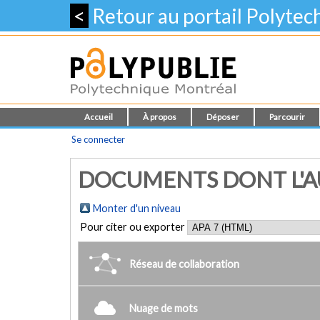
<
Retour au portail Polyte
Accueil
À propos
Déposer
Parcourir
Se connecter
DOCUMENTS DONT L'AU
Monter d'un niveau
Pour citer ou exporter
Réseau de collaboration
Nuage de mots