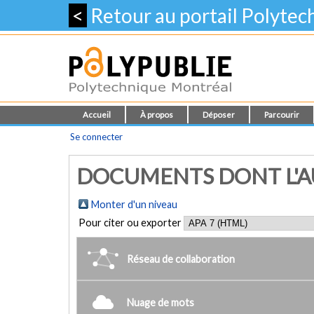
<
Retour au portail Polyte
Accueil
À propos
Déposer
Parcourir
Se connecter
DOCUMENTS DONT L'AU
Monter d'un niveau
Pour citer ou exporter
Réseau de collaboration
Nuage de mots