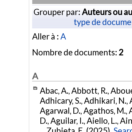
Grouper par:
Auteurs ou au
type de docume
Aller à :
A
Nombre de documents:
2
A
Abac, A., Abbott, R., Abouel
Adhicary, S., Adhikari, N., 
Agarwal, D., Agathos, M.,
D., Aguilar, I., Aiello, L., Ai
... Zubieta, E. (2025).
Sear