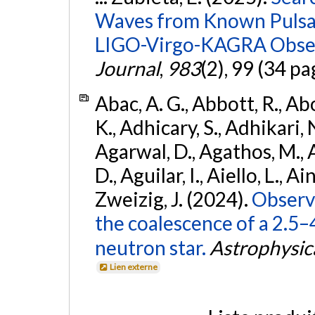
Waves from Known Pulsars
LIGO-Virgo-KAGRA Obser
Journal
,
983
(2), 99 (34 pa
Abac, A. G., Abbott, R., Ab
K., Adhicary, S., Adhikari, N
Agarwal, D., Agathos, M.,
D., Aguilar, I., Aiello, L., Ain
Zweizig, J. (2024).
Observa
the coalescence of a 2.5
neutron star.
Astrophysica
Lien externe