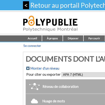
<
Retour au portail Polyte
Accueil
À propos
Déposer
Parcourir
Se connecter
DOCUMENTS DONT L'AUT
Monter d'un niveau
Pour citer ou exporter
Réseau de collaboration
Nuage de mots