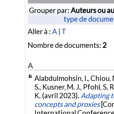
Grouper par:
Auteurs ou au
type de docume
Aller à :
A
|
T
Nombre de documents:
2
A
Alabdulmohsin, I., Chiou, 
S., Kusner, M. J., Pfohl, S. 
K. (avril 2023).
Adapting t
concepts and proxies
[Co
International Conference 