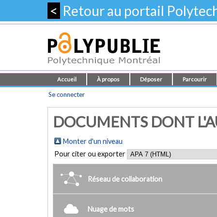
<
Retour au portail Polyte
Accueil
À propos
Déposer
Parcourir
Se connecter
DOCUMENTS DONT L'AU
Monter d'un niveau
Pour citer ou exporter
Réseau de collaboration
Nuage de mots