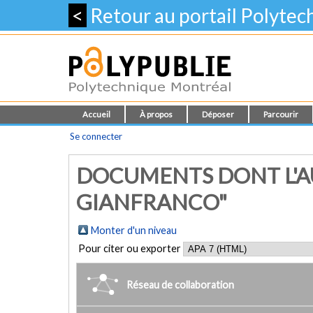
<
Retour au portail Polyte
Accueil
À propos
Déposer
Parcourir
Se connecter
DOCUMENTS DONT L'AU
GIANFRANCO"
Monter d'un niveau
Pour citer ou exporter
Réseau de collaboration